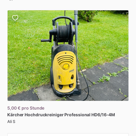
5,00 €
pro Stunde
Kärcher
Hochdruckreiniger
Professional
HD6
​/​
16-4M
Ali S