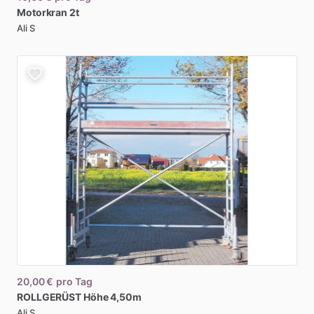
Motorkran
2t
Ali S
20,00 €
pro Tag
ROLLGERÜST
Höhe
4
​,​
50m
Ali S