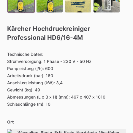
Kärcher
Hochdruckreiniger
Professional
HD6
​/​
16-4M
Technische
Daten:
Stromversorgung:
1
Phase
-
230
V
-
50
Hz
Pumpleistung
(l
​/​
h):
600
Arbeitsdruck
(bar):
160
Anschlussleistung
(kW):
3,4
Gewicht
(kg):
49
Abmessungen
(L
x
B
x
H)
(mm):
467
x
407
x
1010
Schlauchlänge
(m):
10
Ort