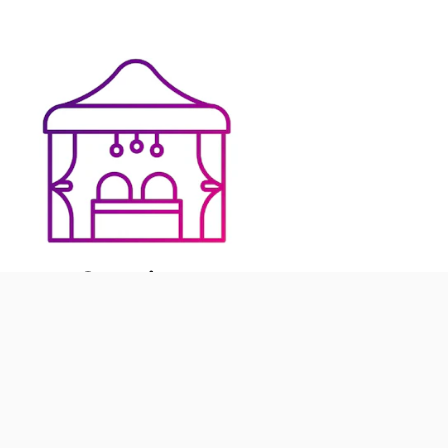
Sonstiges
› Siehe Angebote in Sonstiges