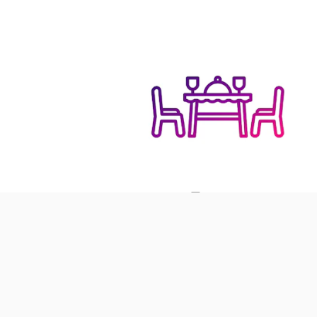
Events
› Siehe Angebote in Events